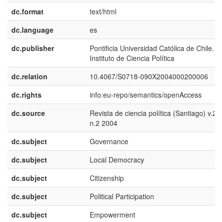
dc.format
text/html
dc.language
es
dc.publisher
Pontificia Universidad Católica de Chile.
Instituto de Ciencia Política
dc.relation
10.4067/S0718-090X2004000200006
dc.rights
info:eu-repo/semantics/openAccess
dc.source
Revista de ciencia política (Santiago) v.24
n.2 2004
dc.subject
Governance
dc.subject
Local Democracy
dc.subject
Citizenship
dc.subject
Political Participation
dc.subject
Empowerment