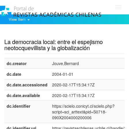
Toggl
navig
View Item
Show simple item record
La democracia local: entre el espejismo
neotocquevillista y la globalización
dc.creator
Jouve,Bernard
dc.date
2004-01-01
dc.date.accessioned
2020-02-17T15:34:17Z
dc.date.available
2020-02-17T15:34:17Z
dc.identifier
https://scielo.conicyt.cl/scielo.php?
script=sci_arttext&pid=S0718-
090X2004000200006
dc.identifier.uri
https://revistaschilenas.uchile.cl/handle/2