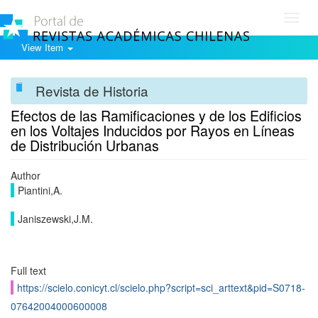
Toggl
navig
View Item
Revista de Historia
Efectos de las Ramificaciones y de los Edificios
en los Voltajes Inducidos por Rayos en Líneas
de Distribución Urbanas
Author
Piantini,A.
Janiszewski,J.M.
Full text
https://scielo.conicyt.cl/scielo.php?script=sci_arttext&pid=S0718-
07642004000600008