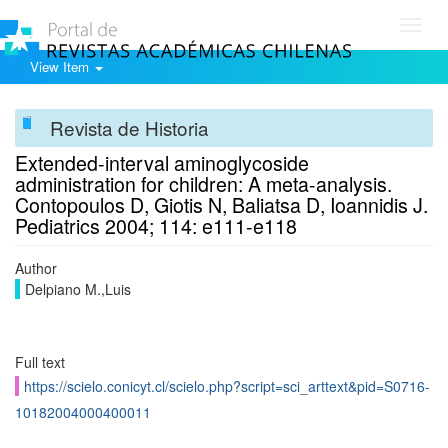
Toggl
navig
View Item
Revista de Historia
Extended-interval aminoglycoside
administration for children: A meta-analysis.
Contopoulos D, Giotis N, Baliatsa D, Ioannidis J.
Pediatrics 2004; 114: e111-e118
Author
Delpiano M.,Luis
Full text
https://scielo.conicyt.cl/scielo.php?script=sci_arttext&pid=S0716-
10182004000400011