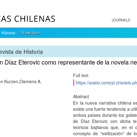
JOURNALS
 Historia
View Item
vista de Historia
 Díaz Eterovic como representante de la novela ne
Full text
n Kurzen,Clemens A.
https://scielo.conicyt.cl/scie
Abstract
En la nueva narrativa chilena es
existe una fuerte tendencia a uti
ambos países durante los gobiern
de Díaz Eterovic con dicha te
teóricos bajtianos que, en el 
concepto de "estilización" de 