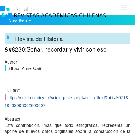
Toggl
navig
View Item
Revista de Historia
&#8230;Soñar, recordar y vivir con eso
Author
Bilhaut,Anne-Gaël
Full text
https://scielo.conicyt.cl/scielo.php?script=sci_arttext&pid=S0718-
10432003002600007
Abstract
Esta contribución, más que todo etnográfica, representa un
aporte de nuevos datos originales sobre la construcción de la