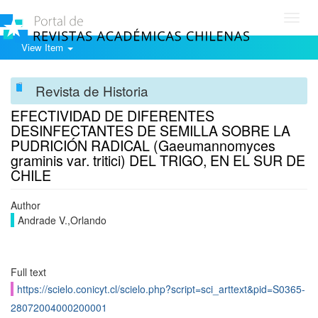
Toggl
navig
View Item
Revista de Historia
EFECTIVIDAD DE DIFERENTES
DESINFECTANTES DE SEMILLA SOBRE LA
PUDRICIÓN RADICAL (Gaeumannomyces
graminis var. tritici) DEL TRIGO, EN EL SUR DE
CHILE
Author
Andrade V.,Orlando
Full text
https://scielo.conicyt.cl/scielo.php?script=sci_arttext&pid=S0365-
28072004000200001