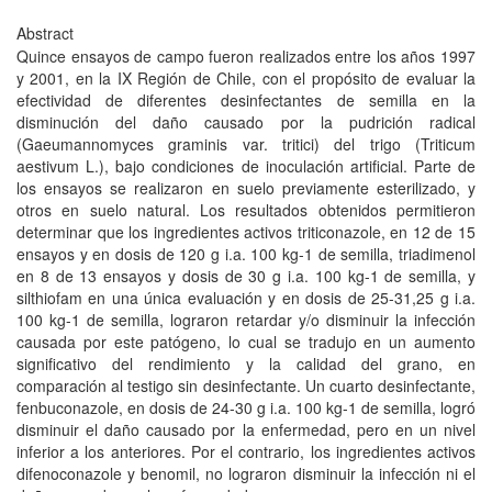
Abstract
Quince ensayos de campo fueron realizados entre los años 1997
y 2001, en la IX Región de Chile, con el propósito de evaluar la
efectividad de diferentes desinfectantes de semilla en la
disminución del daño causado por la pudrición radical
(Gaeumannomyces graminis var. tritici) del trigo (Triticum
aestivum L.), bajo condiciones de inoculación artificial. Parte de
los ensayos se realizaron en suelo previamente esterilizado, y
otros en suelo natural. Los resultados obtenidos permitieron
determinar que los ingredientes activos triticonazole, en 12 de 15
ensayos y en dosis de 120 g i.a. 100 kg-1 de semilla, triadimenol
en 8 de 13 ensayos y dosis de 30 g i.a. 100 kg-1 de semilla, y
silthiofam en una única evaluación y en dosis de 25-31,25 g i.a.
100 kg-1 de semilla, lograron retardar y/o disminuir la infección
causada por este patógeno, lo cual se tradujo en un aumento
significativo del rendimiento y la calidad del grano, en
comparación al testigo sin desinfectante. Un cuarto desinfectante,
fenbuconazole, en dosis de 24-30 g i.a. 100 kg-1 de semilla, logró
disminuir el daño causado por la enfermedad, pero en un nivel
inferior a los anteriores. Por el contrario, los ingredientes activos
difenoconazole y benomil, no lograron disminuir la infección ni el