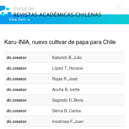
Toggl
navig
View Item
Show simple item record
Karu-INIA, nuevo cultivar de papa para Chile
dc.creator
Kalazich B.,Julio
dc.creator
López T.,Horacio
dc.creator
Rojas R.,José
dc.creator
Acuña B.,Ivette
dc.creator
Sagredo D.,Boris
dc.creator
Sierra B.,Carlos
dc.creator
Inostrosa F.,Juan