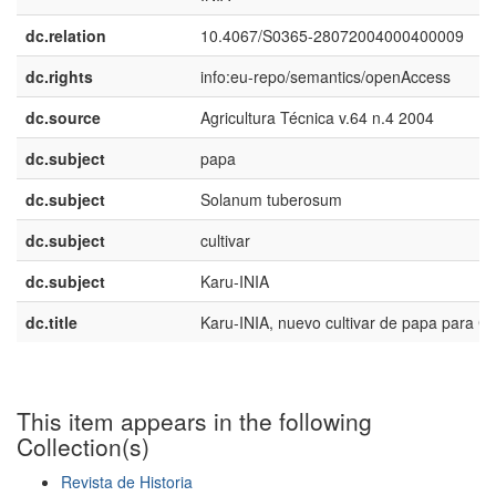
dc.relation
10.4067/S0365-28072004000400009
dc.rights
info:eu-repo/semantics/openAccess
dc.source
Agricultura Técnica v.64 n.4 2004
dc.subject
papa
dc.subject
Solanum tuberosum
dc.subject
cultivar
dc.subject
Karu-INIA
dc.title
Karu-INIA, nuevo cultivar de papa para Ch
This item appears in the following
Collection(s)
Revista de Historia