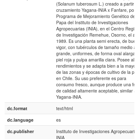
(Solanum tuberosum L.) creado a partir d
cruzamiento Yagana-INIA x Fanfare, por e
Programa de Mejoramiento Genético de l
Papa del Instituto de Investigaciones
Agropecuarias (INIA), en el Centro Region
de Investigación Remehue, Osorno, el añ
1989. Es una planta semi erecta, de buen
vigor, con tubérculos de tamaño medio a
grande, uniformes, de forma oval alargad
piel roja y pulpa amarilla clara. Posee alto
rendimientos y se adapta bien a la mayor
de las zonas y épocas de cultivo de la pa
en Chile. Su uso preferente es para
consumo fresco, aunque produce una frit
de calidad altamente aceptable, similar a
Yagana-INIA.
dc.format
text/html
dc.language
es
dc.publisher
Instituto de Investigaciones Agropecuarias
INIA