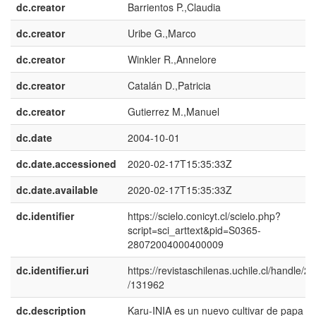
dc.creator
Barrientos P.,Claudia
dc.creator
Uribe G.,Marco
dc.creator
Winkler R.,Annelore
dc.creator
Catalán D.,Patricia
dc.creator
Gutierrez M.,Manuel
dc.date
2004-10-01
dc.date.accessioned
2020-02-17T15:35:33Z
dc.date.available
2020-02-17T15:35:33Z
dc.identifier
https://scielo.conicyt.cl/scielo.php?
script=sci_arttext&pid=S0365-
28072004000400009
dc.identifier.uri
https://revistaschilenas.uchile.cl/handle/2
/131962
dc.description
Karu-INIA es un nuevo cultivar de papa