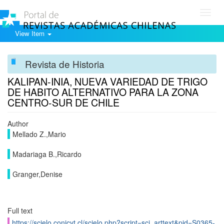
Toggl
navig
View Item
Revista de Historia
KALIPAN-INIA, NUEVA VARIEDAD DE TRIGO
DE HABITO ALTERNATIVO PARA LA ZONA
CENTRO-SUR DE CHILE
Author
Mellado Z.,Mario
Madariaga B.,Ricardo
Granger,Denise
Full text
https://scielo.conicyt.cl/scielo.php?script=sci_arttext&pid=S0365-