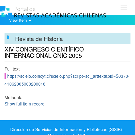
Toggl
navig
View Item
Revista de Historia
XIV CONGRESO CIENTÍFICO
INTERNACIONAL CNIC 2005
Full text
https://scielo.conicyt.cl/scielo.php?script=sci_arttext&pid=S0370-
41062005000200018
Metadata
Show full item record
Dirección de Servicios de Información y Bibliotecas (SISIB) -