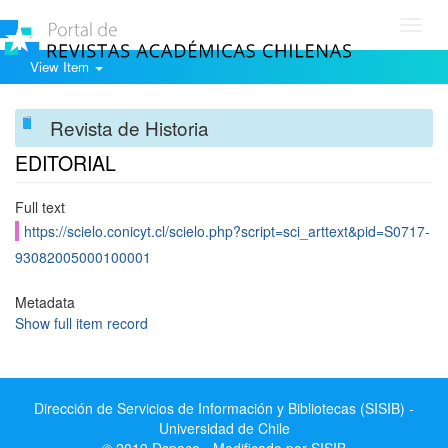
Toggl
navig
View Item
Revista de Historia
EDITORIAL
Full text
https://scielo.conicyt.cl/scielo.php?script=sci_arttext&pid=S0717-
93082005000100001
Metadata
Show full item record
Dirección de Servicios de Información y Bibliotecas (SISIB) -
Universidad de Chile