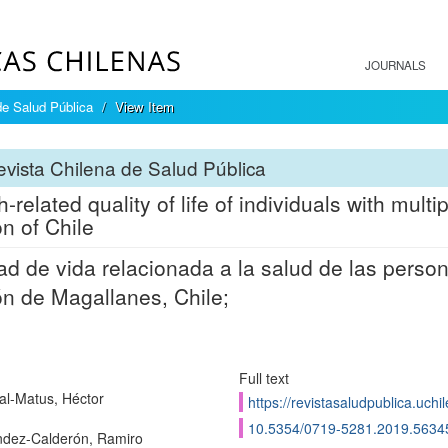
JOURNALS
de Salud Pública
View Item
vista Chilena de Salud Pública
h-related quality of life of individuals with mul
n of Chile
ad de vida relacionada a la salud de las person
n de Magallanes, Chile;
Full text
l-Matus, Héctor
https://revistasaludpublica.uch
10.5354/0719-5281.2019.5634
dez-Calderón, Ramiro