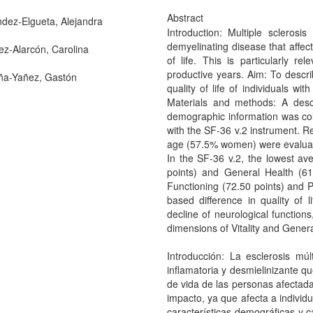
Abstract
dez-Elgueta, Alejandra
Introduction: Multiple scleros
demyelinating disease that affec
ez-Alarcón, Carolina
of life. This is particularly r
productive years. Aim: To descri
ña-Yañez, Gastón
quality of life of individuals w
Materials and methods: A descr
demographic information was coll
with the SF-36 v.2 instrument. Re
age (57.5% women) were evaluat
In the SF-36 v.2, the lowest ave
points) and General Health (61
Functioning (72.50 points) and P
based difference in quality of
decline of neurological functions,
dimensions of Vitality and Gener
Introducción: La esclerosis mú
inflamatoria y desmielinizante qu
de vida de las personas afectada
impacto, ya que afecta a individu
características demográficas y c