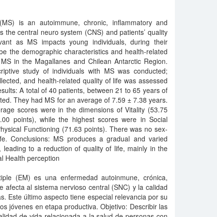
is (MS) is an autoimmune, chronic, inflammatory and
ts the central neuro system (CNS) and patients’ quality
elevant as MS impacts young individuals, during their
be the demographic characteristics and health-related
ith MS in the Magallanes and Chilean Antarctic Region.
iptive study of individuals with MS was conducted;
ected, and health-related quality of life was assessed
sults: A total of 40 patients, between 21 to 65 years of
ed. They had MS for an average of 7.59 ± 7.38 years.
rage scores were in the dimensions of Vitality (53.75
.00 points), while the highest scores were in Social
hysical Functioning (71.63 points). There was no sex-
 life. Conclusions: MS produces a gradual and varied
 leading to a reduction of quality of life, mainly in the
al Health perception
ltiple (EM) es una enfermedad autoinmune, crónica,
e afecta al sistema nervioso central (SNC) y la calidad
s. Este último aspecto tiene especial relevancia por su
os jóvenes en etapa productiva. Objetivo: Describir las
alidad de vida relacionada a la salud de personas con