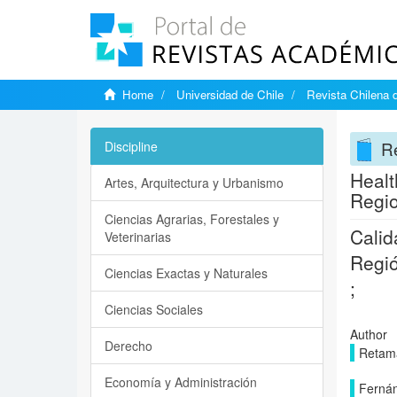
Home
Universidad de Chile
Revista Chilena 
Re
Discipline
Healt
Artes, Arquitectura y Urbanismo
Regio
Ciencias Agrarias, Forestales y
Calid
Veterinarias
Regió
Ciencias Exactas y Naturales
;
Ciencias Sociales
Author
Derecho
Retama
Economía y Administración
Fernán