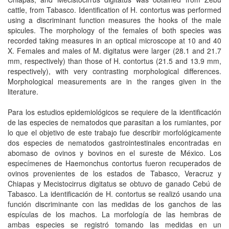
cattle, from Tabasco. Identification of H. contortus was performed
using a discriminant function measures the hooks of the male
spicules. The morphology of the females of both species was
recorded taking measures in an optical microscope at 10 and 40
X. Females and males of M. digitatus were larger (28.1 and 21.7
mm, respectively) than those of H. contortus (21.5 and 13.9 mm,
respectively), with very contrasting morphological differences.
Morphological measurements are in the ranges given in the
literature.
Para los estudios epidemiológicos se requiere de la identificación
de las especies de nematodos que parasitan a los rumiantes, por
lo que el objetivo de este trabajo fue describir morfológicamente
dos especies de nematodos gastrointestinales encontradas en
abomaso de ovinos y bovinos en el sureste de México. Los
especímenes de Haemonchus contortus fueron recuperados de
ovinos provenientes de los estados de Tabasco, Veracruz y
Chiapas y Mecistocirrus digitatus se obtuvo de ganado Cebú de
Tabasco. La identificación de H. contortus se realizó usando una
función discriminante con las medidas de los ganchos de las
espículas de los machos. La morfología de las hembras de
ambas especies se registró tomando las medidas en un