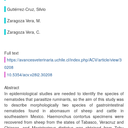
Gutiérrez-Cruz, Silvio
Zaragoza Vera, M.
Zaragoza Vera, C.
Full text
https://avancesveterinaria.uchile.cl/index.php/ACV/article/view/3
0208
10.5354/acv.v28i2.30208
Abstract
In epidemiological studies are needed to identify the species of
nematodes that parasitize ruminants, so the aim of this study was
to describe morphologically two species of gastrointestinal
nematodes found in abomasum of sheep and cattle in
southeastern Mexico. Haemonchus contortus specimens were
recovered from sheep from the states of Tabasco, Veracruz and
Chiapas, and Mecistocirrus digitatus was obtained from Zebu