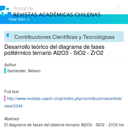
Toggl
navig
View Item
Contribuciones Científicas y Tecnológicas
Desarrollo teórico del diagrama de fases
politérmico ternario Al2O3 - SiO2 - ZrO2
Author
Santander, Nelson
Full text
http://www.revistas.usach.cl/ojs/index.php/contribuciones/article/
view/2349
Abstract
El diagrama de fases del sistema ternario Al2O3 - SiO2 - ZrO2 ha