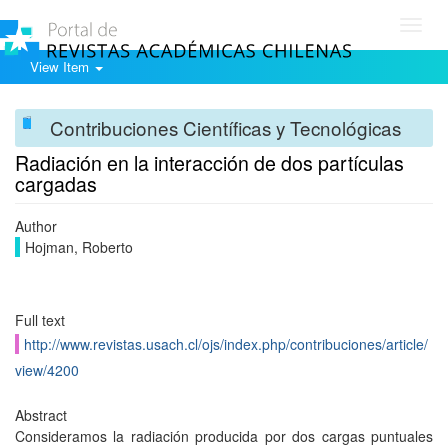
Toggl
navig
View Item
Contribuciones Científicas y Tecnológicas
Radiación en la interacción de dos partículas
cargadas
Author
Hojman, Roberto
Full text
http://www.revistas.usach.cl/ojs/index.php/contribuciones/article/
view/4200
Abstract
Consideramos la radiación producida por dos cargas puntuales