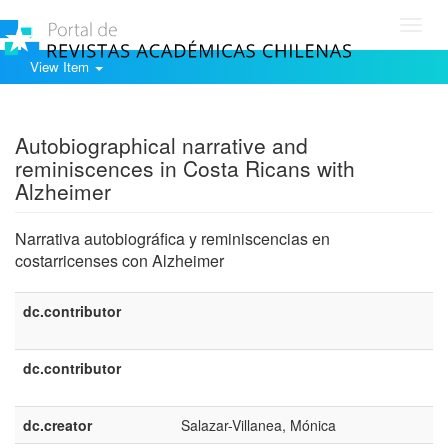
Toggl
navig
View Item
Show simple item record
Autobiographical narrative and
reminiscences in Costa Ricans with
Alzheimer
Narrativa autobiográfica y reminiscencias en
costarricenses con Alzheimer
dc.contributor
dc.contributor
dc.creator
Salazar-Villanea, Mónica