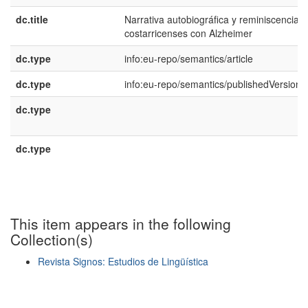
dc.title
Narrativa autobiográfica y reminiscencias
costarricenses con Alzheimer
dc.type
info:eu-repo/semantics/article
dc.type
info:eu-repo/semantics/publishedVersion
dc.type
dc.type
This item appears in the following
Collection(s)
Revista Signos: Estudios de Lingüística
Show simple item record