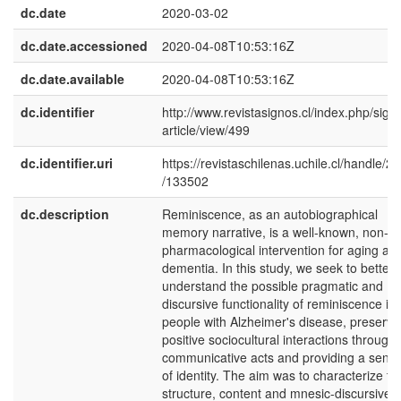
dc.date
2020-03-02
dc.date.accessioned
2020-04-08T10:53:16Z
dc.date.available
2020-04-08T10:53:16Z
dc.identifier
http://www.revistasignos.cl/index.php/sign
article/view/499
dc.identifier.uri
https://revistaschilenas.uchile.cl/handle/2
/133502
dc.description
Reminiscence, as an autobiographical
memory narrative, is a well-known, non-
pharmacological intervention for aging an
dementia. In this study, we seek to better
understand the possible pragmatic and
discursive functionality of reminiscence in
people with Alzheimer's disease, preservi
positive sociocultural interactions through
communicative acts and providing a sens
of identity. The aim was to characterize th
structure, content and mnesic-discursive