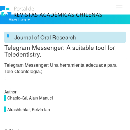
Toggl
navig
View Item
Journal of Oral Research
Telegram Messenger: A suitable tool for
Teledentistry.
Telegram Messenger: Una herramienta adecuada para
Tele-Odontología.;
;
Author
Chaple-Gil, Alain Manuel
Afrashtehfar, Kelvin Ian