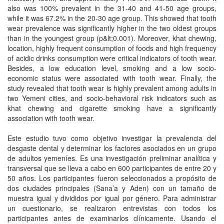
also was 100% prevalent in the 31-40 and 41-50 age groups,
while it was 67.2% in the 20-30 age group. This showed that tooth
wear prevalence was significantly higher in the two oldest groups
than in the youngest group (p&lt;0.001). Moreover, khat chewing,
location, highly frequent consumption of foods and high frequency
of acidic drinks consumption were critical indicators of tooth wear.
Besides, a low education level, smoking and a low socio-
economic status were associated with tooth wear. Finally, the
study revealed that tooth wear is highly prevalent among adults in
two Yemeni cities, and socio-behavioral risk indicators such as
khat chewing and cigarette smoking have a significantly
association with tooth wear.
Este estudio tuvo como objetivo investigar la prevalencia del
desgaste dental y determinar los factores asociados en un grupo
de adultos yemeníes. Es una investigación preliminar analítica y
transversal que se lleva a cabo en 600 participantes de entre 20 y
50 años. Los participantes fueron seleccionados a propósito de
dos ciudades principales (Sana’a y Aden) con un tamaño de
muestra igual y divididos por igual por género. Para administrar
un cuestionario, se realizaron entrevistas con todos los
participantes antes de examinarlos clínicamente. Usando el