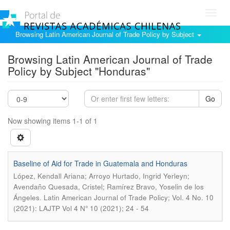
Toggl
navig
Browsing Latin American Journal of Trade Policy by Subject
Browsing Latin American Journal of Trade
Policy by Subject "Honduras"
Go
Now showing items 1-1 of 1
Baseline of Aid for Trade in Guatemala and Honduras
López, Kendall Ariana; Arroyo Hurtado, Ingrid Yerleyn;
Avendaño Quesada, Cristel; Ramírez Bravo, Yoselin de los
.
Ángeles
Latin American Journal of Trade Policy; Vol. 4 No. 10
(2021): LAJTP Vol 4 N° 10 (2021); 24 - 54