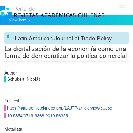
Toggl
navig
View Item
Latin American Journal of Trade Policy
La digitalización de la economía como una
forma de democratizar la política comercial
Author
Schubert, Nicolás
Full text
https://lajtp.uchile.cl/index.php/LAJTP/article/view/56355
10.5354/0719-9368.2019.56355
Metadata