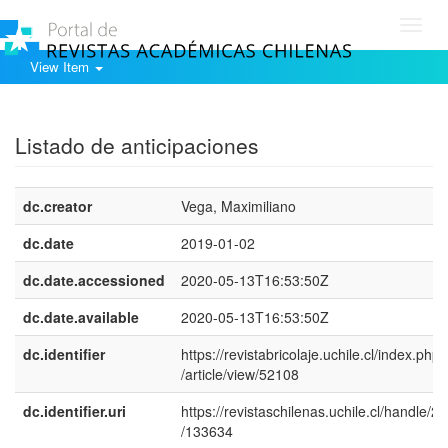
Toggl
navig
View Item
Show simple item record
Listado de anticipaciones
dc.creator
Vega, Maximiliano
dc.date
2019-01-02
dc.date.accessioned
2020-05-13T16:53:50Z
dc.date.available
2020-05-13T16:53:50Z
dc.identifier
https://revistabricolaje.uchile.cl/index.php
/article/view/52108
dc.identifier.uri
https://revistaschilenas.uchile.cl/handle/2
/133634