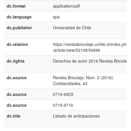
dc.format
application/pdf
dc.language
spa
dc.publisher
Universidad de Chile
dc.relation
https://revistabricolaje.uchile.cl/index.php
/article/view/52108/54696
dc.rights
Derechos de autor 2016 Revista Bricolaje
dc.source
Revista Bricolaje; Núm. 2 (2016):
Cotidianidades; 43
dc.source
0719-692X
dc.source
0719-9716
dc.title
Listado de anticipaciones