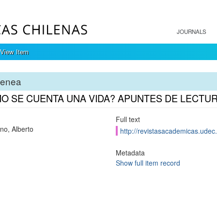
JOURNALS
View Item
tenea
O SE CUENTA UNA VIDA? APUNTES DE LECTU
Full text
no, Alberto
http://revistasacademicas.udec.
Metadata
Show full item record