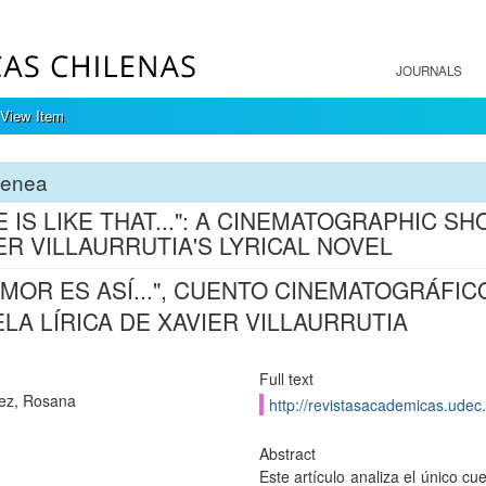
JOURNALS
View Item
tenea
E IS LIKE THAT...": A CINEMATOGRAPHIC S
ER VILLAURRUTIA'S LYRICAL NOVEL
AMOR ES ASÍ...", CUENTO CINEMATOGRÁFI
LA LÍRICA DE XAVIER VILLAURRUTIA
Full text
ez, Rosana
http://revistasacademicas.udec.
Abstract
Este artículo analiza el único cu