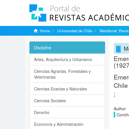
Home
Universidad de Chile
Meridional: Revi
Me
Discipline
Emerg
Artes, Arquitectura y Urbanismo
(1927
Ciencias Agrarias, Forestales y
Emerg
Veterinarias
Chile
Ciencias Exactas y Naturales
;
Ciencias Sociales
Author
Derecho
Concha
Economía y Administración