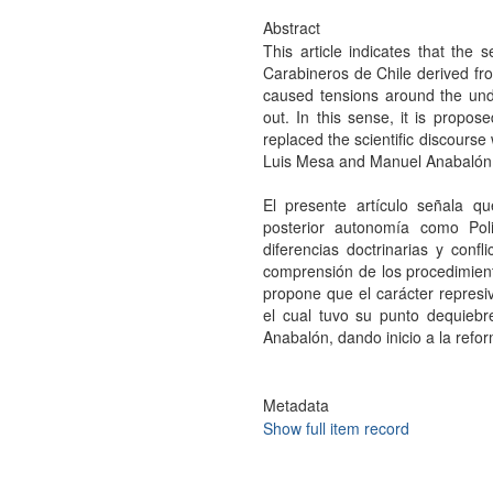
Abstract
This article indicates that the 
Carabineros de Chile derived from
caused tensions around the und
out. In this sense, it is propos
replaced the scientific discourse
Luis Mesa and Manuel Anabalón, c
El presente artículo señala q
posterior autonomía como Poli
diferencias doctrinarias y conf
comprensión de los procedimiento
propone que el carácter represiv
el cual tuvo su punto dequieb
Anabalón, dando inicio a la reform
Metadata
Show full item record