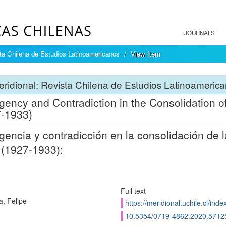
JOURNALS
sta Chilena de Estudios Latinoamericanos
View Item
ridional: Revista Chilena de Estudios Latinoameric
ency and Contradiction in the Consolidation of
-1933)
encia y contradicción en la consolidación de l
 (1927-1933);
Full text
, Felipe
https://meridional.uchile.cl/in
10.5354/0719-4862.2020.5712