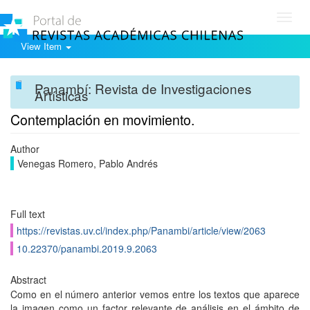
Toggl
navig
View Item
Panambí: Revista de Investigaciones
Artísticas
Contemplación en movimiento.
Author
Venegas Romero, Pablo Andrés
Full text
https://revistas.uv.cl/index.php/Panambi/article/view/2063
10.22370/panambi.2019.9.2063
Abstract
Como en el número anterior vemos entre los textos que aparece
la imagen como un factor relevante de análisis en el ámbito de