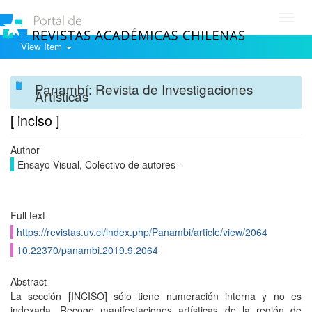
Toggl
navig
View Item
Panambí: Revista de Investigaciones
Artísticas
[ inciso ]
Author
Ensayo Visual, Colectivo de autores -
Full text
https://revistas.uv.cl/index.php/Panambi/article/view/2064
10.22370/panambi.2019.9.2064
Abstract
La sección [INCISO] sólo tiene numeración interna y no es
indexada. Recoge manifestaciones artísticas de la región de