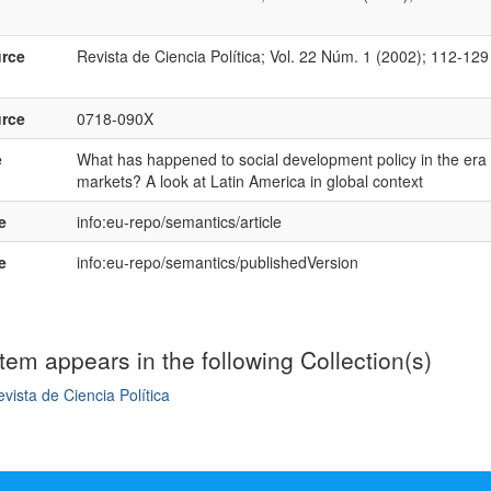
rce
Revista de Ciencia Política; Vol. 22 Núm. 1 (2002); 112-129
rce
0718-090X
e
What has happened to social development policy in the era 
markets? A look at Latin America in global context
e
info:eu-repo/semantics/article
e
info:eu-repo/semantics/publishedVersion
item appears in the following Collection(s)
vista de Ciencia Política
mple item record