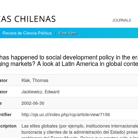
JOURNALS
Revista de Ciencia Política
View Item
mple item record
as happened to social development policy in the era
ng markets? A look at Latin America in global conte
ator
Klak, Thomas
ator
Jackiewicz, Edward
e
2002-06-30
tifier
http://ojs.uc.cl/index.php/rcp/article/view/7156
cription
Las elites globales (por ejemplo, instituciones internacionale
burocracia y clientes de la administración del Estado) pres