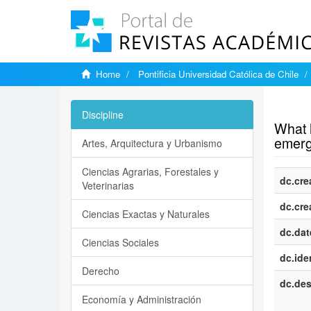
Home
Pontificia Universidad Católica de Chile
Show si
Discipline
What h
emergi
Artes, Arquitectura y Urbanismo
Ciencias Agrarias, Forestales y
dc.cre
Veterinarias
dc.cre
Ciencias Exactas y Naturales
dc.dat
Ciencias Sociales
dc.iden
Derecho
dc.des
Economía y Administración