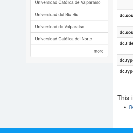
Universidad Católica de Valparaíso
Universidad del Bio Bio
dc.sou
Universidad de Valparaíso
dc.sou
Universidad Católica del Norte
dc.titl
more
dc.typ
dc.typ
This 
Re
Show si