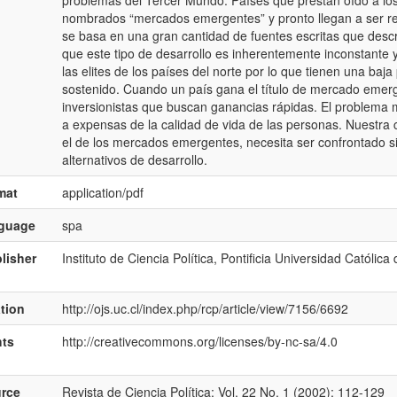
problemas del Tercer Mundo. Países que prestan oído a los
nombrados “mercados emergentes” y pronto llegan a ser rec
se basa en una gran cantidad de fuentes escritas que descr
que este tipo de desarrollo es inherentemente inconstante 
las elites de los países del norte por lo que tienen una baja
sostenido. Cuando un país gana el título de mercado emer
inversionistas que buscan ganancias rápidas. El problema 
a expensas de la calidad de vida de las personas. Nuestra 
el de los mercados emergentes, necesita ser confrontado s
alternativos de desarrollo.
mat
application/pdf
nguage
spa
lisher
Instituto de Ciencia Política, Pontificia Universidad Católica 
ation
http://ojs.uc.cl/index.php/rcp/article/view/7156/6692
hts
http://creativecommons.org/licenses/by-nc-sa/4.0
rce
Revista de Ciencia Política; Vol. 22 No. 1 (2002); 112-129