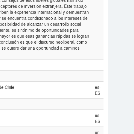
 consejos de esos líderes globales han sido
eptores de inversión extranjera. Este trabajo
iben la experiencia internacional y demuestran
y se encuentra condicionado a los intereses de
 posibilidad de alcanzar un desarrollo social
gente, es sinónimo de oportunidades para
mayor es que esas ganancias rápidas se logran
conclusión es que el discurso neoliberal, como
i se quiere dar una oportunidad a caminos
de Chile
es-
ES
es-
ES
en-