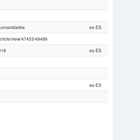
 Humanidades
es-ES
/article/view/47453/49486
318
es-ES
es-ES