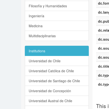
dc.for
Filosofía y Humanidades
dc.la
Ingeniería
dc.pub
Medicina
dc.rel
Multidisciplinarias
dc.sou
dc.sou
Institutions
dc.sou
Universidad de Chile
dc.titl
Universidad Católica de Chile
dc.typ
Universidad de Santiago de Chile
dc.typ
Universidad de Concepción
Universidad Austral de Chile
This 