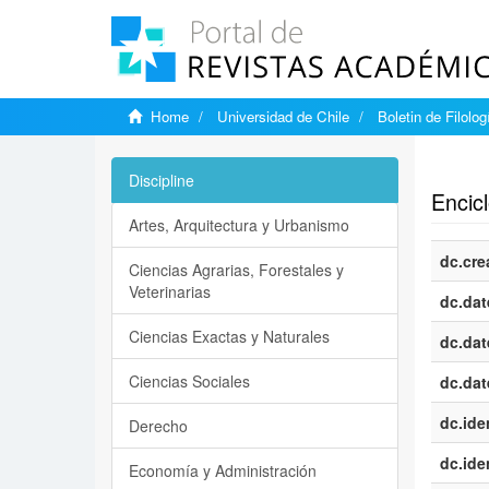
Home
Universidad de Chile
Boletin de Filolog
Show si
Discipline
Encicl
Artes, Arquitectura y Urbanismo
dc.cre
Ciencias Agrarias, Forestales y
Veterinarias
dc.dat
Ciencias Exactas y Naturales
dc.dat
Ciencias Sociales
dc.dat
dc.iden
Derecho
dc.iden
Economía y Administración