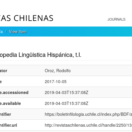
JOURNALS
ía
View Item
mple item record
opedia Lingüistica Hispánica, t.I.
ator
Oroz, Rodolfo
e
2017-10-05
e.accessioned
2019-04-03T15:37:08Z
e.available
2019-04-03T15:37:08Z
tifier
https://boletinfilologia.uchile.cl/index.php/BDF/
tifier.uri
http://revistaschilenas.uchile.cl/handle/2250/1