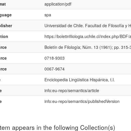
mat
application/pdf
nguage
spa
lisher
Universidad de Chile. Facultad de Filosofía y
ation
https://boletinfilologia.uchile.cl/index.php/BDF
rce
Boletín de Filología; Núm. 13 (1961); pp. 315-
rce
0718-9303
rce
0067-9674
e
Enciclopedia Lingüistica Hispánica, t.I.
e
info:eu-repo/semantics/article
e
info:eu-repo/semantics/publishedVersion
item appears in the following Collection(s)