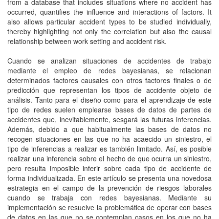
from a database that includes situations where no accident has
occurred, quantifies the influence and interactions of factors. It
also allows particular accident types to be studied individually,
thereby highlighting not only the correlation but also the causal
relationship between work setting and accident risk.
Cuando se analizan situaciones de accidentes de trabajo
mediante el empleo de redes bayesianas, se relacionan
determinados factores causales con otros factores finales o de
predicción que representan los tipos de accidente objeto de
análisis. Tanto para el diseño como para el aprendizaje de este
tipo de redes suelen emplearse bases de datos de partes de
accidentes que, inevitablemente, sesgará las futuras inferencias.
Además, debido a que habitualmente las bases de datos no
recogen situaciones en las que no ha acaecido un siniestro, el
tipo de inferencias a realizar es también limitado. Así, es posible
realizar una inferencia sobre el hecho de que ocurra un siniestro,
pero resulta imposible inferir sobre cada tipo de accidente de
forma individualizada. En este artículo se presenta una novedosa
estrategia en el campo de la prevención de riesgos laborales
cuando se trabaja con redes bayesianas. Mediante su
implementación se resuelve la problemática de operar con bases
de datos en las que no se contemplan casos en los que no ha