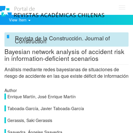
Toggl
navig
View Item
Revista de la Construcción. Journal of
Construction
Bayesian network analysis of accident risk
in information-deficient scenarios
Análisis mediante redes bayesianas de situaciones de
riesgo de accidente en las que existe déficit de información
Author
Enrique Martín, José Enrique Martín
Taboada-García, Javier Taboada-García
Gerassis, Saki Gerassis
Saavedra, Ángeles Saavedra