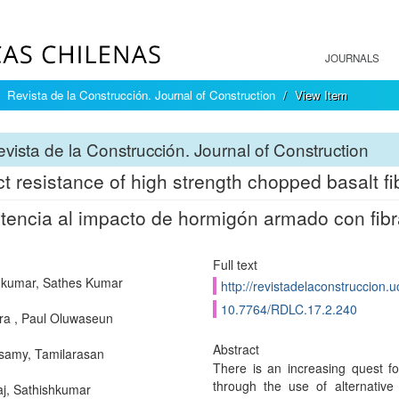
JOURNALS
Revista de la Construcción. Journal of Construction
View Item
vista de la Construcción. Journal of Construction
t resistance of high strength chopped basalt fi
tencia al impacto de hormigón armado con fibra
Full text
kumar, Sathes Kumar
http://revistadelaconstruccion.
10.7764/RDLC.17.2.240
a , Paul Oluwaseun
Abstract
samy, Tamilarasan
There is an increasing quest fo
through the use of alternative 
j, Sathishkumar