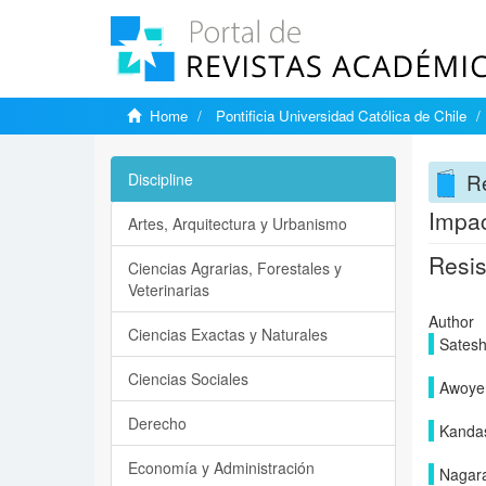
Home
Pontificia Universidad Católica de Chile
Re
Discipline
Impac
Artes, Arquitectura y Urbanismo
Resis
Ciencias Agrarias, Forestales y
Veterinarias
Author
Ciencias Exactas y Naturales
Satesh
Ciencias Sociales
Awoyer
Derecho
Kanda
Economía y Administración
Nagara