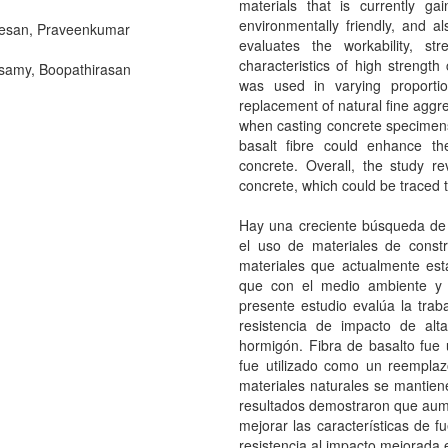
materials that is currently ga
environmentally friendly, and 
esan, Praveenkumar
evaluates the workability, st
characteristics of high strength
amy, Boopathirasan
was used in varying proport
replacement of natural fine aggre
when casting concrete specimens.
basalt fibre could enhance the
concrete. Overall, the study r
concrete, which could be traced t
Hay una creciente búsqueda de 
el uso de materiales de constr
materiales que actualmente est
que con el medio ambiente y t
presente estudio evalúa la trabaj
resistencia de impacto de alta
hormigón. Fibra de basalto fue u
fue utilizado como un reemplaz
materiales naturales se mantie
resultados demostraron que aumen
mejorar las características de f
resistencia al impacto mejorada 