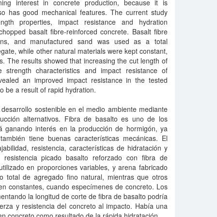
ining interest in concrete production, because it is
also has good mechanical features. The current study
rength properties, impact resistance and hydration
 chopped basalt fibre-reinforced concrete. Basalt fibre
ions, and manufactured sand was used as a total
gate, while other natural materials were kept constant,
 The results showed that increasing the cut length of
 strength characteristics and impact resistance of
evealed an improved impact resistance in the tested
o be a result of rapid hydration.
desarrollo sostenible en el medio ambiente mediante
ucción alternativos. Fibra de basalto es uno de los
á ganando interés en la producción de hormigón, ya
ambién tiene buenas características mecánicas. El
abilidad, resistencia, características de hidratación y
 resistencia picado basalto reforzado con fibra de
tilizado en proporciones variables, y arena fabricado
o total de agregado fino natural, mientras que otros
nen constantes, cuando especímenes de concreto. Los
tando la longitud de corte de fibra de basalto podría
uerza y resistencia del concreto al impacto. Había una
en concreto como resultado de la rápida hidratación.