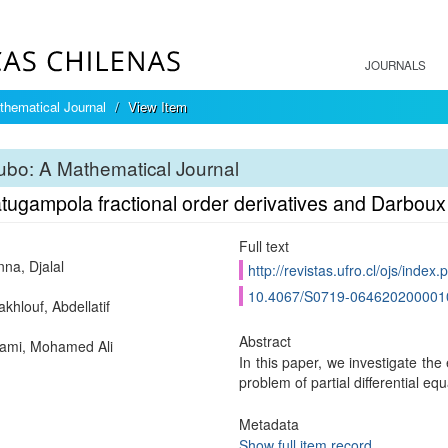
JOURNALS
hematical Journal
View Item
bo: A Mathematical Journal
ugampola fractional order derivatives and Darboux p
Full text
na, Djalal
http://revistas.ufro.cl/ojs/index
10.4067/S0719-064620200001
khlouf, Abdellatif
Abstract
mi, Mohamed Ali
In this paper, we investigate th
problem of partial differential e
Metadata
Show full item record