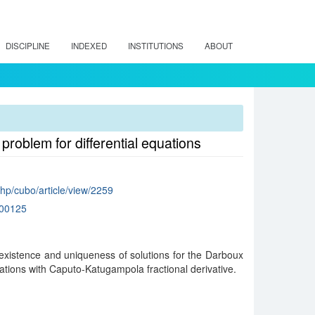
DISCIPLINE
INDEXED
INSTITUTIONS
ABOUT
roblem for differential equations
.php/cubo/article/view/2259
00125
e existence and uniqueness of solutions for the Darboux
quations with Caputo-Katugampola fractional derivative.