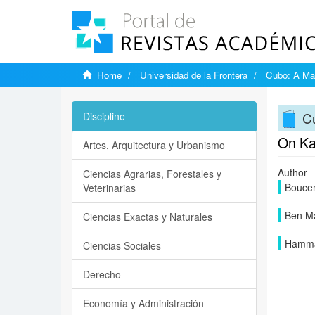
Home
Universidad de la Frontera
Cubo: A Mat
Cu
Discipline
On Kat
Artes, Arquitectura y Urbanismo
Author
Ciencias Agrarias, Forestales y
Boucen
Veterinarias
Ben Ma
Ciencias Exactas y Naturales
Hamma
Ciencias Sociales
Derecho
Economía y Administración