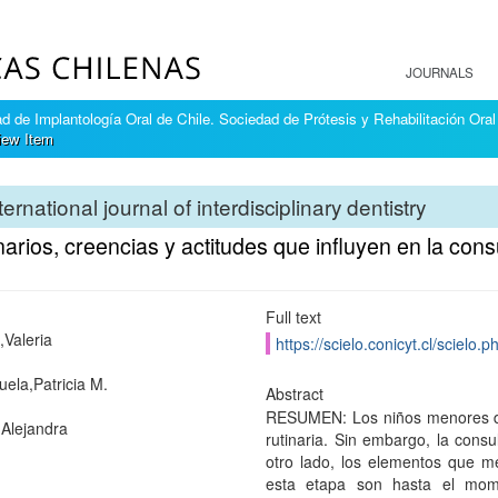
JOURNALS
 de Implantología Oral de Chile. Sociedad de Prótesis y Rehabilitación Oral
iew Item
ternational journal of interdisciplinary dentistry
arios, creencias y actitudes que influyen en la con
Full text
Valeria
https://scielo.conicyt.cl/scie
uela,Patricia M.
Abstract
RESUMEN: Los niños menores de
Alejandra
rutinaria. Sin embargo, la cons
otro lado, los elementos que me
esta etapa son hasta el mome