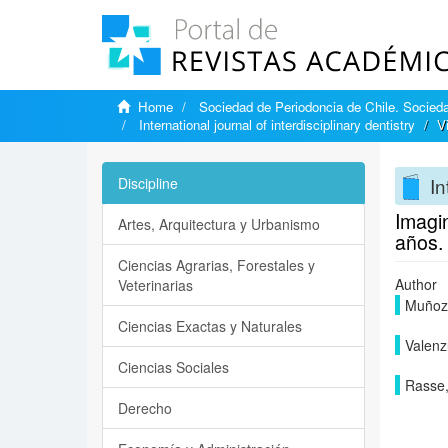
Home
Sociedad de Periodoncia de Chile. Sociedad
International journal of interdisciplinary dentistry
V
In
Discipline
Imagin
Artes, Arquitectura y Urbanismo
años.
Ciencias Agrarias, Forestales y
Author
Veterinarias
Muñoz,
Ciencias Exactas y Naturales
Valenz
Ciencias Sociales
Rasse,
Derecho