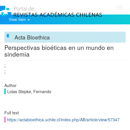
Toggl
navig
View Item
Acta Bioethica
Perspectivas bioéticas en un mundo en
sindemia
;
;
Author
Lolas Stepke, Fernando
Full text
https://actabioethica.uchile.cl/index.php/AB/article/view/57347