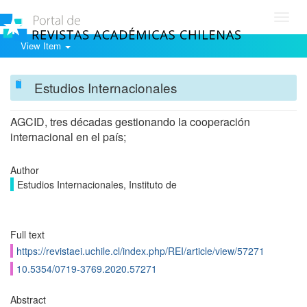
Toggl
navig
View Item
Estudios Internacionales
AGCID, tres décadas gestionando la cooperación
internacional en el país;
Author
Estudios Internacionales, Instituto de
Full text
https://revistaei.uchile.cl/index.php/REI/article/view/57271
10.5354/0719-3769.2020.57271
Abstract