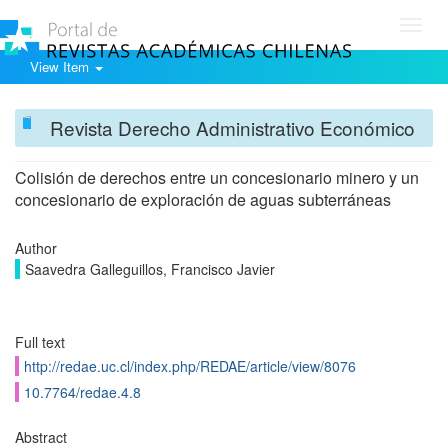
Toggl
navig
View Item
Revista Derecho Administrativo Económico
Colisión de derechos entre un concesionario minero y un
concesionario de exploración de aguas subterráneas
Author
Saavedra Galleguillos, Francisco Javier
Full text
http://redae.uc.cl/index.php/REDAE/article/view/8076
10.7764/redae.4.8
Abstract