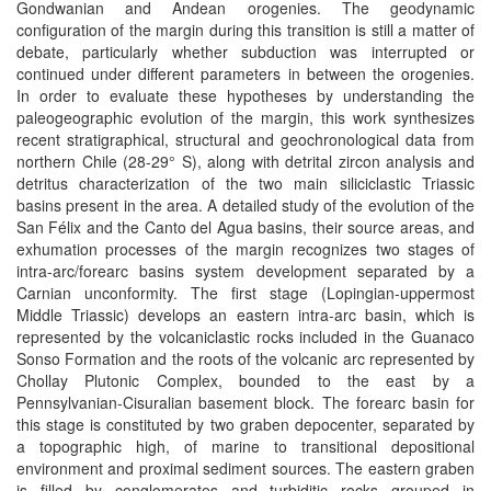
Gondwanian and Andean orogenies. The geodynamic
configuration of the margin during this transition is still a matter of
debate, particularly whether subduction was interrupted or
continued under different parameters in between the orogenies.
In order to evaluate these hypotheses by understanding the
paleogeographic evolution of the margin, this work synthesizes
recent stratigraphical, structural and geochronological data from
northern Chile (28-29° S), along with detrital zircon analysis and
detritus characterization of the two main siliciclastic Triassic
basins present in the area. A detailed study of the evolution of the
San Félix and the Canto del Agua basins, their source areas, and
exhumation processes of the margin recognizes two stages of
intra-arc/forearc basins system development separated by a
Carnian unconformity. The first stage (Lopingian-uppermost
Middle Triassic) develops an eastern intra-arc basin, which is
represented by the volcaniclastic rocks included in the Guanaco
Sonso Formation and the roots of the volcanic arc represented by
Chollay Plutonic Complex, bounded to the east by a
Pennsylvanian-Cisuralian basement block. The forearc basin for
this stage is constituted by two graben depocenter, separated by
a topographic high, of marine to transitional depositional
environment and proximal sediment sources. The eastern graben
is filled by conglomerates and turbiditic rocks grouped in