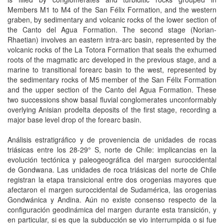
Members M1 to M4 of the San Félix Formation, and the western
graben, by sedimentary and volcanic rocks of the lower section of
the Canto del Agua Formation. The second stage (Norian-
Rhaetian) involves an eastern intra-arc basin, represented by the
volcanic rocks of the La Totora Formation that seals the exhumed
roots of the magmatic arc developed in the previous stage, and a
marine to transitional forearc basin to the west, represented by
the sedimentary rocks of M5 member of the San Félix Formation
and the upper section of the Canto del Agua Formation. These
two successions show basal fluvial conglomerates unconformably
overlying Anisian prodelta deposits of the first stage, recording a
major base level drop of the forearc basin.
Análisis estratigráfico y de proveniencia de unidades de rocas
triásicas entre los 28-29° S, norte de Chile: implicancias en la
evolución tectónica y paleogeográfica del margen suroccidental
de Gondwana. Las unidades de roca triásicas del norte de Chile
registran la etapa transicional entre dos orogenias mayores que
afectaron el margen suroccidental de Sudamérica, las orogenias
Gondwánica y Andina. Aún no existe consenso respecto de la
configuración geodinámica del margen durante esta transición, y
en particular, si es que la subducción se vio interrumpida o si fue