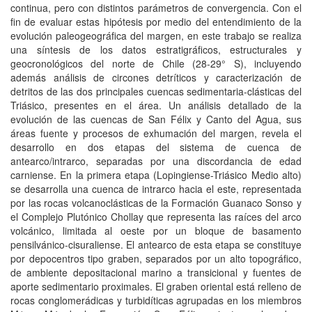
continua, pero con distintos parámetros de convergencia. Con el
fin de evaluar estas hipótesis por medio del entendimiento de la
evolución paleogeográfica del margen, en este trabajo se realiza
una síntesis de los datos estratigráficos, estructurales y
geocronológicos del norte de Chile (28-29° S), incluyendo
además análisis de circones detríticos y caracterización de
detritos de las dos principales cuencas sedimentaria-clásticas del
Triásico, presentes en el área. Un análisis detallado de la
evolución de las cuencas de San Félix y Canto del Agua, sus
áreas fuente y procesos de exhumación del margen, revela el
desarrollo en dos etapas del sistema de cuenca de
antearco/intrarco, separadas por una discordancia de edad
carniense. En la primera etapa (Lopingiense-Triásico Medio alto)
se desarrolla una cuenca de intrarco hacia el este, representada
por las rocas volcanoclásticas de la Formación Guanaco Sonso y
el Complejo Plutónico Chollay que representa las raíces del arco
volcánico, limitada al oeste por un bloque de basamento
pensilvánico-cisuraliense. El antearco de esta etapa se constituye
por depocentros tipo graben, separados por un alto topográfico,
de ambiente depositacional marino a transicional y fuentes de
aporte sedimentario proximales. El graben oriental está relleno de
rocas conglomerádicas y turbidíticas agrupadas en los miembros