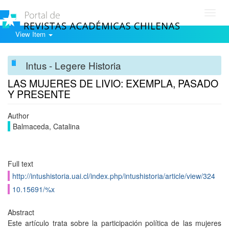
Toggl
navig
View Item
Intus - Legere Historia
LAS MUJERES DE LIVIO: EXEMPLA, PASADO
Y PRESENTE
Author
Balmaceda, Catalina
Full text
http://intushistoria.uai.cl/index.php/intushistoria/article/view/324
10.15691/%x
Abstract
Este artículo trata sobre la participación política de las mujeres