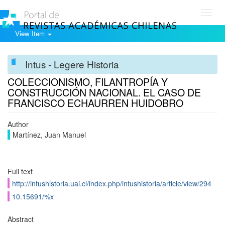
Toggl
navig
View Item
Intus - Legere Historia
COLECCIONISMO, FILANTROPÍA Y
CONSTRUCCIÓN NACIONAL. EL CASO DE
FRANCISCO ECHAURREN HUIDOBRO
Author
Martínez, Juan Manuel
Full text
http://intushistoria.uai.cl/index.php/intushistoria/article/view/294
10.15691/%x
Abstract