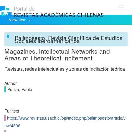
Toggl
navig
View Item
Palimpsesto. Revista Científica de Estudios
Sociales Iberoamericanos
Magazines, Intellectual Networks and
Areas of Theoretical Incitement
Revistas, redes intelectuales y zonas de incitación teórica
Author
Ponza, Pablo
Full text
https://www.revistas.usach.cl/ojs/index.php/palimpsesto/article/vi
ew/4306