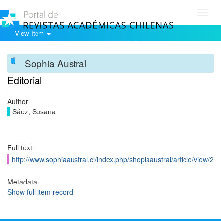
Toggl
navig
View Item
Sophia Austral
Editorial
Author
Sáez, Susana
Full text
http://www.sophiaaustral.cl/index.php/shopiaaustral/article/view/2
Metadata
Show full item record