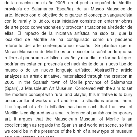
de la creación en el año 2005, en el pueblo español de Morille,
provincia de Salamanca (España), de un Museo Mausoleo de
arte. Ideado con el objetivo de engarzar el concepto vanguardista
con lo rural y lo lúdico, esta iniciativa consiste en enterrar obras
de arte poco convencionales y provocar situaciones alrededor de
ellas. El impacto de la iniciativa artística ha sido tal, que la
localidad de Morillle se ha configurado como un pequeño
referente del arte contemporáneo español. Se plantea que el
Museo Mausoleo de Morille es una excelente señal en lo que se
refiere al panorama artístico español y mundial, de forma tal que,
podríamos estar en presencia del nacimiento de un nuevo tipo de
museo o de un nuevo lenguaje artístico. AbstractThe article
analyzes an artistic initiative, materialized through the creation in
2005, in the Spanish town of Morille province of Salamanca
(Spain), a Mausoleum Art Museum. Conceived with the aim to set
the modern concept with rural and playful, this initiative is to bury
unconventional works of art and lead to situations around them.
The impact of artistic initiative has been such that the town of
Morillle is configured as a small reference of panish contemporary
art. It argues that the Mausoleum Museum of Morille is an
excellent sign as regards the Spanish and world art scene, so that
we could be in the presence of the birth of a new type of museum