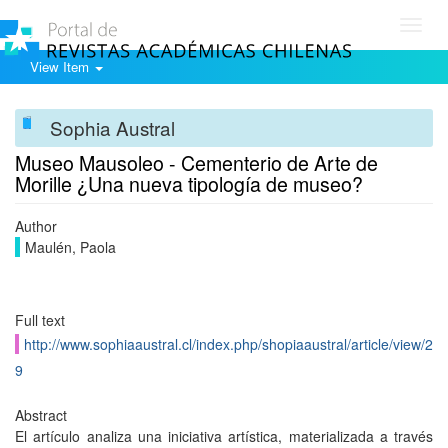
Toggl
navig
View Item
Sophia Austral
Museo Mausoleo - Cementerio de Arte de
Morille ¿Una nueva tipología de museo?
Author
Maulén, Paola
Full text
http://www.sophiaaustral.cl/index.php/shopiaaustral/article/view/2
9
Abstract
El artículo analiza una iniciativa artística, materializada a través