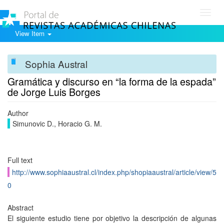
Toggl
navig
View Item
Sophia Austral
Gramática y discurso en “la forma de la espada”
de Jorge Luis Borges
Author
Simunovic D., Horacio G. M.
Full text
http://www.sophiaaustral.cl/index.php/shopiaaustral/article/view/5
0
Abstract
El siguiente estudio tiene por objetivo la descripción de algunas