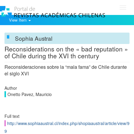
Toggl
navig
View Item
Sophia Austral
Reconsiderations on the « bad reputation »
of Chile during the XVI th century
Reconsideraciones sobre la “mala fama” de Chile durante
el siglo XVI
Author
Onetto Pavez, Mauricio
Full text
http://www.sophiaaustral.cl/index.php/shopiaaustral/article/view/9
9