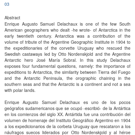
03
Abstract
Enrique Augusto Samuel Delachaux is one of the few South
American geographers who dealt -he wrote- of Antarctica in the
early twentieth century. Antarctica was a contribution of the
volume of tribute of the Argentine Geographic Institute in 1904 to
the expeditionaries of the corvette Uruguay who rescued the
Swedish castaways led by Otto Nordenskjold and the Argentine
Antarctic hero José María Sobral. In this study Delachaux
exposes four fundamental questions, namely: the importance of
expeditions to Antarctica, the similarity between Tierra del Fuego
and the Antarctic Peninsula, the orographic chaining in the
southern seas and that the Antarctic is a continent and not a sea
with polar lands.
Enrique Augusto Samuel Delachaux es uno de los pocos
geógrafos sudamericanos que se ocupó -escribió- de la Antártica
en los comienzos del siglo XX. Antártida fue una contribución del
volumen de homenaje del Instituto Geográfico Argentino en 1904
a los expedicionarios de la corbeta Uruguay que rescataron a los
náufragos suecos liderados por Otto Nordenskjold y al héroe