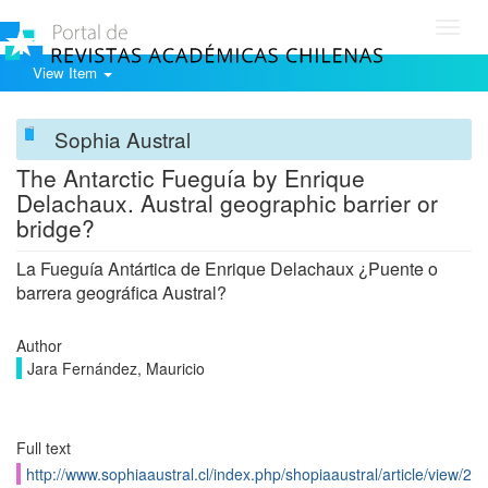
Toggl
navig
View Item
Sophia Austral
The Antarctic Fueguía by Enrique
Delachaux. Austral geographic barrier or
bridge?
La Fueguía Antártica de Enrique Delachaux ¿Puente o
barrera geográfica Austral?
Author
Jara Fernández, Mauricio
Full text
http://www.sophiaaustral.cl/index.php/shopiaaustral/article/view/2