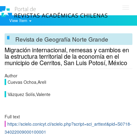
Toggl
navig
View Item
Revista de Geografía Norte Grande
Migración internacional, remesas y cambios en
la estructura territorial de la economía en el
municipio de Cerritos, San Luis Potosí, México
Author
Cuevas Ochoa,Areli
Vázquez Solís,Valente
Full text
https://scielo.conicyt.cl/scielo.php?script=sci_arttext&pid=S0718-
34022009000100001