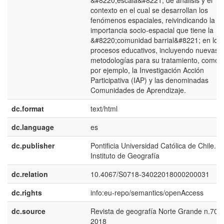
&#8220;escala&#8221; de análisis y el
contexto en el cual se desarrollan los
fenómenos espaciales, reivindicando la
importancia socio-espacial que tiene la
&#8220;comunidad barrial&#8221; en los
procesos educativos, incluyendo nuevas
metodologías para su tratamiento, como,
por ejemplo, la Investigación Acción
Participativa (IAP) y las denominadas
Comunidades de Aprendizaje.
dc.format
text/html
dc.language
es
dc.publisher
Pontificia Universidad Católica de Chile.
Instituto de Geografía
dc.relation
10.4067/S0718-34022018000200031
dc.rights
info:eu-repo/semantics/openAccess
dc.source
Revista de geografía Norte Grande n.70
2018