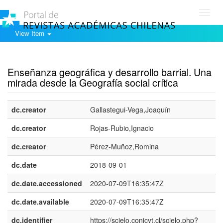
Toggl
navig
View Item
Show simple item record
Enseñanza geográfica y desarrollo barrial. Una
mirada desde la Geografía social crítica
dc.creator
Gallastegui-Vega,Joaquín
dc.creator
Rojas-Rubio,Ignacio
dc.creator
Pérez-Muñoz,Romina
dc.date
2018-09-01
dc.date.accessioned
2020-07-09T16:35:47Z
dc.date.available
2020-07-09T16:35:47Z
dc.identifier
https://scielo.conicyt.cl/scielo.php?