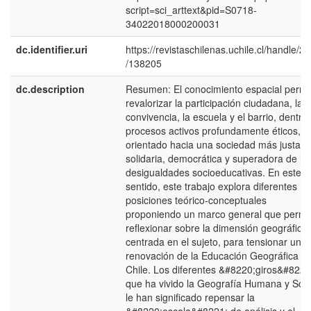
script=sci_arttext&pid=S0718-
34022018000200031
dc.identifier.uri
https://revistaschilenas.uchile.cl/handle/2
/138205
dc.description
Resumen: El conocimiento espacial permi
revalorizar la participación ciudadana, la
convivencia, la escuela y el barrio, dentro
procesos activos profundamente éticos, t
orientado hacia una sociedad más justa,
solidaria, democrática y superadora de la
desigualdades socioeducativas. En este
sentido, este trabajo explora diferentes
posiciones teórico-conceptuales
proponiendo un marco general que permi
reflexionar sobre la dimensión geográfica
centrada en el sujeto, para tensionar una
renovación de la Educación Geográfica e
Chile. Los diferentes &#8220;giros&#8221
que ha vivido la Geografía Humana y Soci
le han significado repensar la