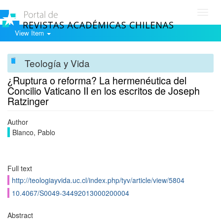
Toggl
navig
View Item
Teología y Vida
¿Ruptura o reforma? La hermenéutica del
Concilio Vaticano II en los escritos de Joseph
Ratzinger
Author
Blanco, Pablo
Full text
http://teologiayvida.uc.cl/index.php/tyv/article/view/5804
10.4067/S0049-34492013000200004
Abstract