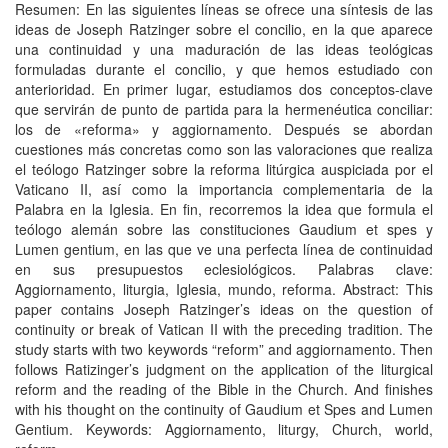
Resumen: En las siguientes líneas se ofrece una síntesis de las
ideas de Joseph Ratzinger sobre el concilio, en la que aparece
una continuidad y una maduración de las ideas teológicas
formuladas durante el concilio, y que hemos estudiado con
anterioridad. En primer lugar, estudiamos dos conceptos-clave
que servirán de punto de partida para la hermenéutica conciliar:
los de «reforma» y aggiornamento. Después se abordan
cuestiones más concretas como son las valoraciones que realiza
el teólogo Ratzinger sobre la reforma litúrgica auspiciada por el
Vaticano II, así como la importancia complementaria de la
Palabra en la Iglesia. En fin, recorremos la idea que formula el
teólogo alemán sobre las constituciones Gaudium et spes y
Lumen gentium, en las que ve una perfecta línea de continuidad
en sus presupuestos eclesiológicos. Palabras clave:
Aggiornamento, liturgia, Iglesia, mundo, reforma. Abstract: This
paper contains Joseph Ratzinger’s ideas on the question of
continuity or break of Vatican II with the preceding tradition. The
study starts with two keywords “reform” and aggiornamento. Then
follows Ratizinger’s judgment on the application of the liturgical
reform and the reading of the Bible in the Church. And finishes
with his thought on the continuity of Gaudium et Spes and Lumen
Gentium. Keywords: Aggiornamento, liturgy, Church, world,