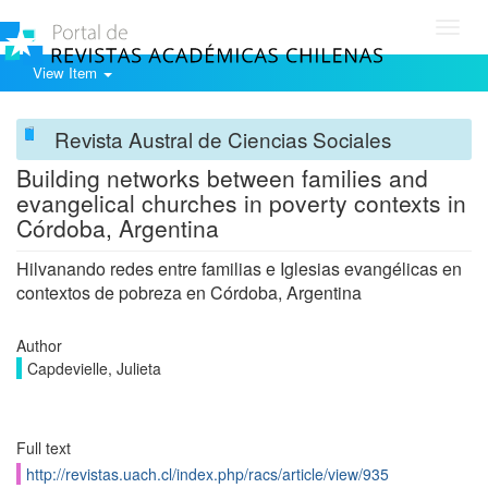
Toggl
navig
View Item
Revista Austral de Ciencias Sociales
Building networks between families and
evangelical churches in poverty contexts in
Córdoba, Argentina
Hilvanando redes entre familias e Iglesias evangélicas en
contextos de pobreza en Córdoba, Argentina
Author
Capdevielle, Julieta
Full text
http://revistas.uach.cl/index.php/racs/article/view/935