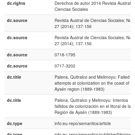
dc.rights
Derechos de autor 2014 Revista Austral d
Ciencias Sociales
dc.source
Revista Austral de Ciencias Sociales; Núm
27 (2014); 137-156
dc.source
Revista Austral de Ciencias Sociales; Núm
27 (2014); 137-156
dc.source
0718-1795
dc.source
0717-3202
dc.title
Palena, Quitralco and Melimoyu: Failed
attempts at colonization on the coast of th
Aysén region (1889-1983)
dc.title
Palena, Quitralco y Melimoyu: Intentos
fallidos de colonización en el litoral de la
Región de Aysén (1889-1983)
dc.type
info:eu-repo/semantics/article
dc.type
info:eu-repo/semantics/publishedVersion