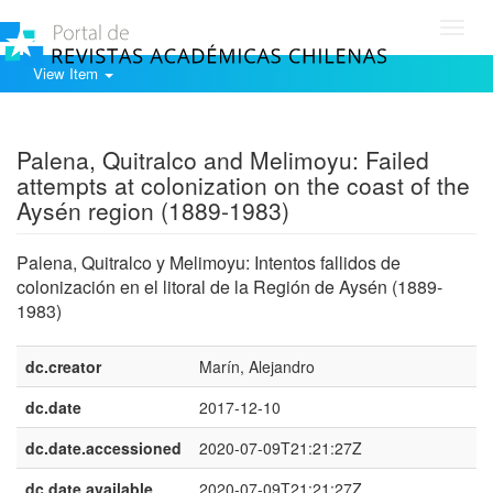
Toggl
navig
View Item
Show simple item record
Palena, Quitralco and Melimoyu: Failed
attempts at colonization on the coast of the
Aysén region (1889-1983)
Palena, Quitralco y Melimoyu: Intentos fallidos de
colonización en el litoral de la Región de Aysén (1889-
1983)
dc.creator
Marín, Alejandro
dc.date
2017-12-10
dc.date.accessioned
2020-07-09T21:21:27Z
dc.date.available
2020-07-09T21:21:27Z