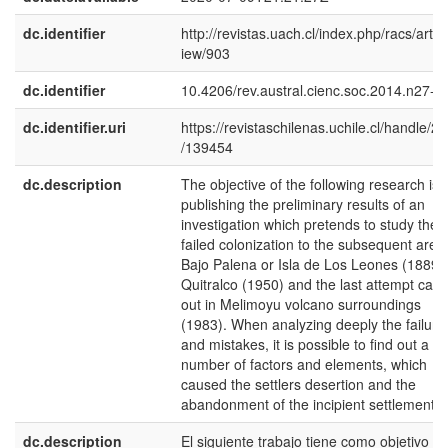
dc.identifier
http://revistas.uach.cl/index.php/racs/articl
iew/903
dc.identifier
10.4206/rev.austral.cienc.soc.2014.n27-0
dc.identifier.uri
https://revistaschilenas.uchile.cl/handle/2
/139454
dc.description
The objective of the following research is
publishing the preliminary results of an
investigation which pretends to study the
failed colonization to the subsequent area
Bajo Palena or Isla de Los Leones (1889),
Quitralco (1950) and the last attempt carr
out in Melimoyu volcano surroundings
(1983). When analyzing deeply the failure
and mistakes, it is possible to find out a
number of factors and elements, which
caused the settlers desertion and the
abandonment of the incipient settlements.
dc.description
El siguiente trabajo tiene como objetivo da