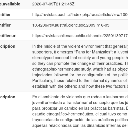
e.available
2020-07-09T21:21:45Z
tifier
http://revistas.uach.cl/index.php/racs/article/view/100
tifier
10.4206/rev.austral.cienc.soc.2009.n16-05
tifier.uri
https://revistaschilenas.uchile.cl/handle/2250/139717
cription
In the middle of the violent environment that general
supporters, it emerges "Fans for Manizales": a juvenil
stereotyped concept that society and young people hav
so they can promote the change of their practices. Thi
ethnographic-hermeneutic study, which had as objec
trajectories followed for the configuration of the politi
Particularly, those related to the internal dynamics of
establish with the others; and how these two factors 
cription
En el ambiente de violencia que rodea a las barras de
juvenil orientada a transformar el concepto que los j
para propiciar un cambio en las prácticas barristas. 
estudio etnográfico-hermenéutico, el cual tuvo como
trayectorias de configuración de las prácticas políti
aquellas relacionadas con las dinámicas internas del