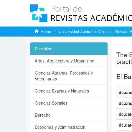
Home
Universidad Austral de Chile
Revista A
Show si
Discipline
The S
pract
Artes, Arquitectura y Urbanismo
Ciencias Agrarias, Forestales y
El Ba
Veterinarias
Ciencias Exactas y Naturales
dc.cre
Ciencias Sociales
dc.cre
dc.dat
Derecho
dc.dat
Economía y Administración