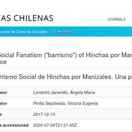
JOURNALS
ustral de Ciencias Sociales
View Item
mple item record
ocial Fanatism ("barrismo") of Hinchas por Mani
ice
rrismo Social de Hinchas por Manizales. Una pr
ator
Londoño Jaramillo, Ángela María
ator
Pinilla Sepúlveda, Victoria Eugenia
e
2017-12-13
e.accessioned
2020-07-09T21:21:45Z