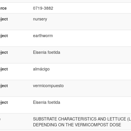
rce
0719-3882
ject
nursery
ject
earthworm
ject
Eisenia foetida
ject
almácigo
ject
vermicompuesto
ject
Eisenia foetida
e
SUBSTRATE CHARACTERISTICS AND LETTUCE (Lact
DEPENDING ON THE VERMICOMPOST DOSE