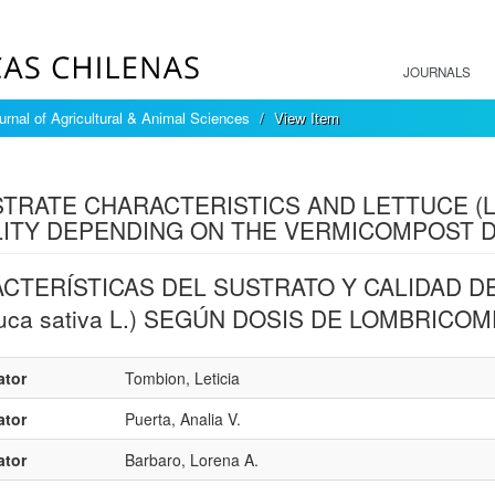
JOURNALS
urnal of Agricultural & Animal Sciences
View Item
mple item record
TRATE CHARACTERISTICS AND LETTUCE (Lac
ITY DEPENDING ON THE VERMICOMPOST 
CTERÍSTICAS DEL SUSTRATO Y CALIDAD D
tuca sativa L.) SEGÚN DOSIS DE LOMBRICO
ator
Tombion, Leticia
ator
Puerta, Analia V.
ator
Barbaro, Lorena A.