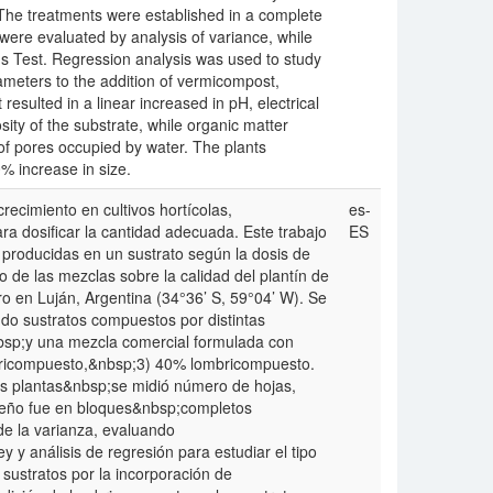
 The treatments were established in a complete
were evaluated by analysis of variance, while
s Test. Regression analysis was used to study
ameters to the addition of vermicompost,
esulted in a linear increased in pH, electrical
osity of the substrate, while organic matter
of pores occupied by water. The plants
% increase in size.
recimiento en cultivos hortícolas,
es-
a dosificar la cantidad adecuada. Este trabajo
ES
 producidas en un sustrato según la dosis de
 de las mezclas sobre la calidad del plantín de
o en Luján, Argentina (34°36’ S, 59°04’ W). Se
do sustratos compuestos por distintas
sp;y una mezcla comercial formulada con
mbricompuesto,&nbsp;3) 40% lombricompuesto.
as plantas&nbsp;se midió número de hojas,
diseño fue en bloques&nbsp;completos
 de la varianza, evaluando
 y análisis de regresión para estudiar el tipo
sustratos por la incorporación de