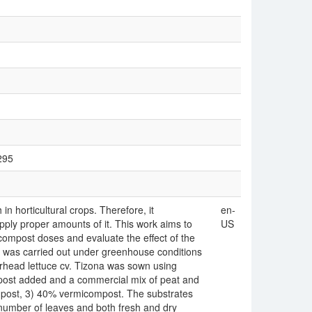
/295
 horticultural crops. Therefore, it
en-
apply proper amounts of it. This work aims to
US
ompost doses and evaluate the effect of the
y was carried out under greenhouse conditions
erhead lettuce cv. Tizona was sown using
post added and a commercial mix of peat and
post, 3) 40% vermicompost. The substrates
number of leaves and both fresh and dry